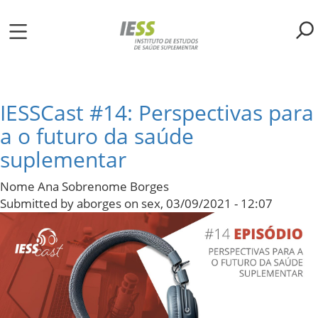
Pular
para
o
ME
conteúdo
principal
S
IESSCast #14: Perspectivas para
a o futuro da saúde
LIOTECA
suplementar
MH/IESS
Nome Ana Sobrenome Borges
Submitted by
aborges
on
sex, 03/09/2021 - 12:07
S
TA
RSOS