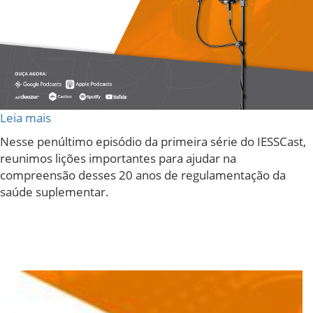
Leia mais
sobre
IESSCast
Nesse penúltimo episódio da primeira série do IESSCast,
#13:
reunimos lições importantes para ajudar na
Lições
compreensão desses 20 anos de regulamentação da
extraídas
saúde suplementar.
da
primeira
série
do
IESSCast