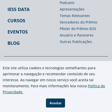
Podcasts
IESS DATA
Apresentações
Temas Relevantes
CURSOS
Vencedores do Prêmio
Pôster do Prêmio IESS
EVENTOS
Anuário e Pareceres
Outras Publicações
BLOG
ESPAÇO IMPRENSA
Este site utiliza cookies e tecnologias semelhantes para
aprimorar a navegação e recomendar conteúdo de seu
Opiniões
interesse. Ao navegar em nosso serviço você aceita tal
Press Release
monitoramento. Para mais informações leia nossa
Política de
Privacidade
.
Na mídia
Fale Conosco/Imprensa
Aceitar