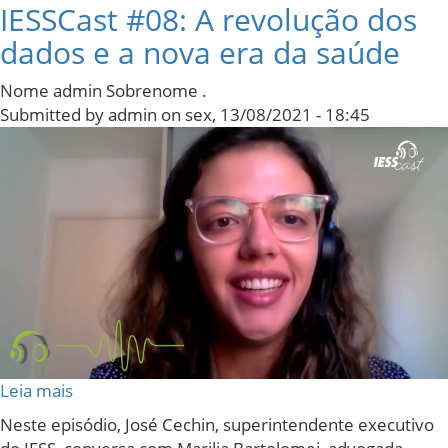
IESSCast #08: A revolução dos
dados e a nova era da saúde
Nome admin Sobrenome .
Submitted by
admin
on
sex, 13/08/2021 - 18:45
Leia mais
sobre
IESSCast
Neste episódio, José Cechin, superintendente executivo
#08: