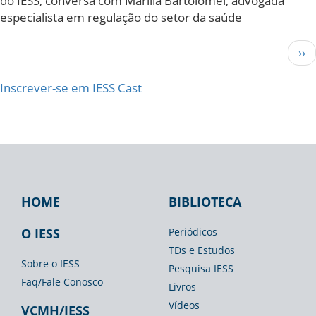
do IESS, conversa com Marilia Bartolomei, advogada
A
especialista em regulação do setor da saúde
revolução
dos
Paginação
Pr
››
dados
pág
e
Inscrever-se em IESS Cast
a
nova
era
da
saúde
HOME
BIBLIOTECA
Footer
Footer
Footer
IESS
Biblioteca
Espaço
O IESS
Periódicos
TDs e Estudos
Imprensa
Sobre o IESS
Pesquisa IESS
Faq/Fale Conosco
Livros
Vídeos
VCMH/IESS