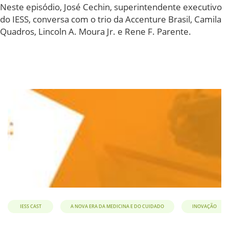
IESSCast
Neste episódio, José Cechin, superintendente executivo
#09:
do IESS, conversa com o trio da Accenture Brasil, Camila
Desafios
Quadros, Lincoln A. Moura Jr. e Rene F. Parente.
e
oportunidades
para
a
saúde
digital
IESS CAST
A NOVA ERA DA MEDICINA E DO CUIDADO
INOVAÇÃO