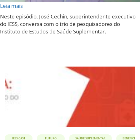
Leia mais
sobre
IESSCast
Neste episódio, José Cechin, superintendente executivo
#11:
do IESS, conversa com o trio de pesquisadores do
Novos
Instituto de Estudos de Saúde Suplementar.
produtos
e
ampliação
do
acesso
aos
planos
de
saúde
IESS CAST
FUTURO
SAÚDE SUPLEMENTAR
BENEFICIÁR