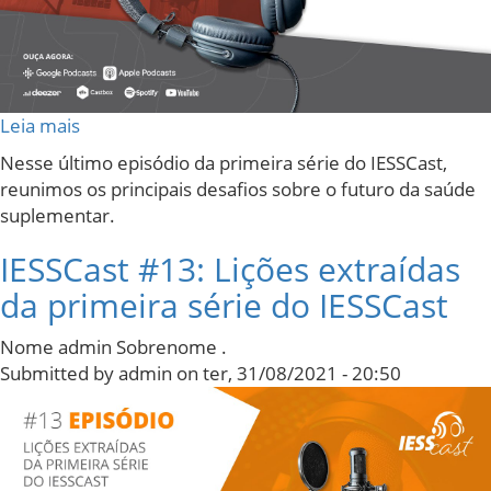
ENTOS
PAÇO
PRENSA
Leia mais
sobre
OG
IESSCast
Nesse último episódio da primeira série do IESSCast,
#14:
reunimos os principais desafios sobre o futuro da saúde
Perspectivas
suplementar.
para
a
IESSCast #13: Lições extraídas
o
da primeira série do IESSCast
futuro
-
da
Nome admin Sobrenome .
saúde
Submitted by
admin
on
ter, 31/08/2021 - 20:50
suplementar