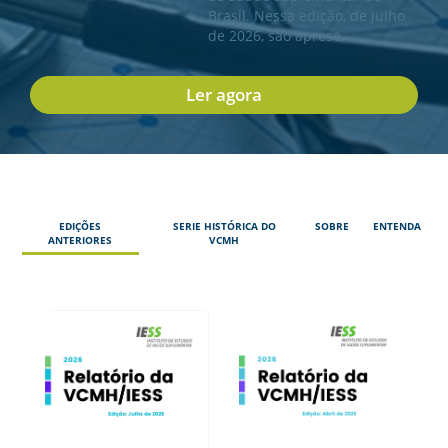
ENTOS
Brasil. Nessa edição, de julho
de 2026, são aprese...
PAÇO
PRENSA
Ler agora
OG
EDIÇÕES
SERIE HISTÓRICA DO
SOBRE
ENTENDA
ANTERIORES
VCMH
-