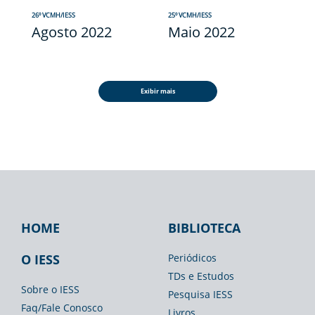
26º VCMH/IESS
25º VCMH/IESS
Agosto 2022
Maio 2022
Exibir mais
HOME
BIBLIOTECA
Footer
Footer
Footer
IESS
Biblioteca
Espaço
O IESS
Periódicos
TDs e Estudos
Imprensa
Sobre o IESS
Pesquisa IESS
Faq/Fale Conosco
Livros