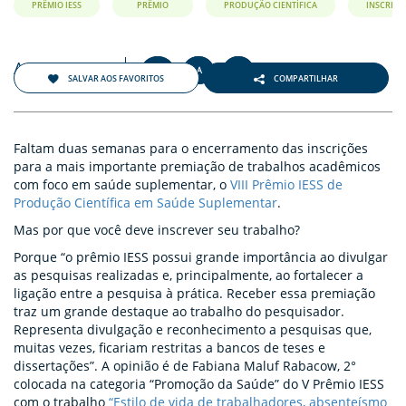
PRÊMIO IESS
PRÊMIO
PRODUÇÃO CIENTÍFICA
INSCRIÇÕ
Agosto 2018
+
-
A
A
A
SALVAR AOS FAVORITOS
COMPARTILHAR
Faltam duas semanas para o encerramento das inscrições
para a mais importante premiação de trabalhos acadêmicos
com foco em saúde suplementar, o
VIII Prêmio IESS de
Produção Científica em Saúde Suplementar
.
Mas por que você deve inscrever seu trabalho?
Porque “o prêmio IESS possui grande importância ao divulgar
as pesquisas realizadas e, principalmente, ao fortalecer a
ligação entre a pesquisa à prática. Receber essa premiação
traz um grande destaque ao trabalho do pesquisador.
Representa divulgação e reconhecimento a pesquisas que,
muitas vezes, ficariam restritas a bancos de teses e
dissertações”. A opinião é de Fabiana Maluf Rabacow, 2°
colocada na categoria “Promoção da Saúde” do V Prêmio IESS
com o trabalho
“Estilo de vida de trabalhadores, absenteísmo