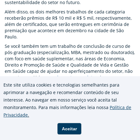
sustentabilidade do setor no futuro.
Além disso, os dois melhores trabalhos de cada categoria
receberão prêmios de R$ 10 mil e R$ 5 mil, respectivamente,
além de certificados, que serão entregues em cerimônia de
premiação que acontece em dezembro na cidade de São
Paulo.
Se você também tem um trabalho de conclusão de curso de
pós-graduação (especialização, MBA, mestrado ou doutorado),
com foco em saúde suplementar, nas áreas de Economia,
Direito e Promoção de Saúde e Qualidade de Vida e Gestão
em Saúde capaz de ajudar no aperfeiçoamento do setor, não
perca tempo. Veja o
regulamento completo
e inscreva-se,
gratuitamente, até 15 de setembro.
Este site utiliza cookies e tecnologias semelhantes para
aprimorar a navegação e recomendar conteúdo de seu
E tem novidade esse ano: a cerimônia de entrega terá espaço
para exibição de pôsteres de trabalhos. Fizemos uma
interesse. Ao navegar em nosso serviço você aceita tal
publicação com dicas exclusivas para essa
categoria
. Vale
monitoramento. Para mais informações leia nossa
Política de
reforçar que a submissão de trabalhos para exposição em
Privacidade
.
pôster não contempla premiação. As inscrições para esta
modalidade podem ser feitas por meio do
formulário
Aceitar
exclusivo
.
Você pode se interessar também