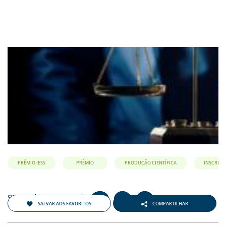
PRÊMIO IESS
PRÊMIO
PRODUÇÃO CIENTÍFICA
INSCRIÇÕ
Setembro 2018
+
-
A
A
A
SALVAR AOS FAVORITOS
COMPARTILHAR