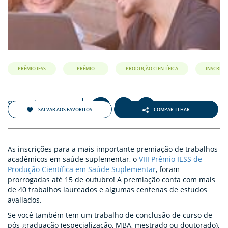
PRÊMIO IESS
PRÊMIO
PRODUÇÃO CIENTÍFICA
INSCRIÇÕ
Setembro 2018
+
-
A
A
A
SALVAR AOS FAVORITOS
COMPARTILHAR
As inscrições para a mais importante premiação de trabalhos
acadêmicos em saúde suplementar, o
VIII Prêmio IESS de
Produção Científica em Saúde Suplementar
, foram
prorrogadas até 15 de outubro! A premiação conta com mais
de 40 trabalhos laureados e algumas centenas de estudos
avaliados.
Se você também tem um trabalho de conclusão de curso de
pós-graduação (especialização, MBA, mestrado ou doutorado),