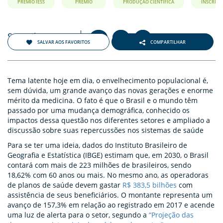
ENTOS
PRÊMIO IESS
PRÊMIO
PRODUÇÃO CIENTÍFICA
INSCRIÇÕ
PAÇO
Setembro 2018
+
-
PRENSA
A
A
A
SALVAR AOS FAVORITOS
COMPARTILHAR
OG
Tema latente hoje em dia, o envelhecimento populacional é,
sem dúvida, um grande avanço das novas gerações e enorme
mérito da medicina. O fato é que o Brasil e o mundo têm
passado por uma mudança demográfica, conhecido os
impactos dessa questão nos diferentes setores e ampliado a
discussão sobre suas repercussões nos sistemas de saúde
Para se ter uma ideia, dados do Instituto Brasileiro de
-
Geografia e Estatística (IBGE) estimam que, em 2030, o Brasil
contará com mais de 223 milhões de brasileiros, sendo
18,62% com 60 anos ou mais. No mesmo ano, as operadoras
de planos de saúde devem gastar
R$ 383,5 bilhões
com
assistência de seus beneficiários. O montante representa um
avanço de 157,3% em relação ao registrado em 2017 e acende
uma luz de alerta para o setor, segundo a
“Projeção das