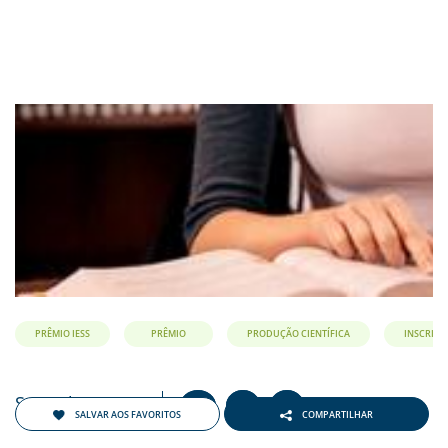
PRÊMIO IESS
PRÊMIO
PRODUÇÃO CIENTÍFICA
INSCRIÇÕ
Setembro 2018
+
-
A
A
A
SALVAR AOS FAVORITOS
COMPARTILHAR