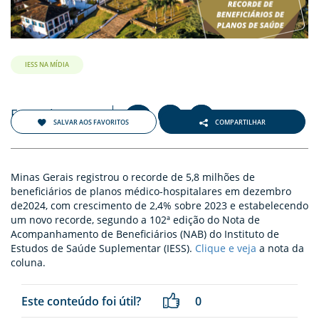
ENTOS
PAÇO
PRENSA
IESS NA MÍDIA
OG
Fevereiro 2025
+
-
A
A
A
SALVAR AOS FAVORITOS
COMPARTILHAR
Minas Gerais registrou o recorde de 5,8 milhões de
beneficiários de planos médico-hospitalares em dezembro
de2024, com crescimento de 2,4% sobre 2023 e estabelecendo
-
um novo recorde, segundo a 102ª edição do Nota de
Acompanhamento de Beneficiários (NAB) do Instituto de
Estudos de Saúde Suplementar (IESS).
Clique e veja
a nota da
coluna.
Este conteúdo foi útil?
0