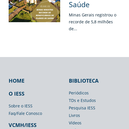
Saúde
Minas Gerais registrou o
recorde de 5,8 milhões
de...
HOME
BIBLIOTECA
Footer
Footer
Footer
IESS
Biblioteca
Espaço
O IESS
Periódicos
TDs e Estudos
Imprensa
Sobre o IESS
Pesquisa IESS
Faq/Fale Conosco
Livros
Vídeos
VCMH/IESS