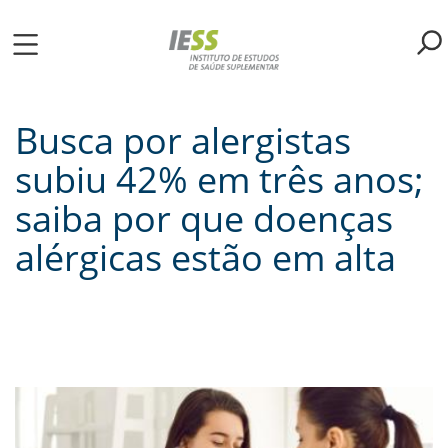
Pular
para
o
ME
conteúdo
principal
Busca por alergistas
S
subiu 42% em três anos;
LIOTECA
saiba por que doenças
alérgicas estão em alta
MH/IESS
S
TA
RSOS