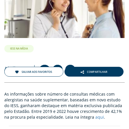
ENTOS
PAÇO
PRENSA
OG
IESS NA MÍDIA
Abril 2024
+
-
A
A
A
SALVAR AOS FAVORITOS
COMPARTILHAR
-
As informações sobre número de consultas médicas com
alergistas na saúde suplementar, baseadas em novo estudo
do IESS, ganharam destaque em matéria exclusiva publicada
pelo Estadão. Entre 2019 e 2022 houve crescimento de 42,1%
na procura pela especialidade. Leia na íntegra
aqui
.