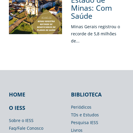
Minas: Com
Saúde
Minas Gerais registrou o
recorde de 5,8 milhões
de...
HOME
BIBLIOTECA
Footer
Footer
Footer
IESS
Biblioteca
Espaço
O IESS
Periódicos
TDs e Estudos
Imprensa
Sobre o IESS
Pesquisa IESS
Faq/Fale Conosco
Livros