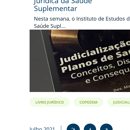
Jurídica da Saúde
Suplementar
Nesta semana, o Instituto de Estudos 
Saúde Supl...
LIVRO JURÍDICO
COPEDEM
JUDICIA
Julho 2021
+
-
A
A
A