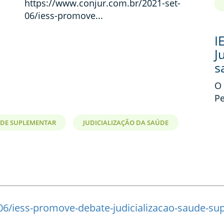
https://www.conjur.com.br/2021-set-
06/iess-promove...
I
J
s
O 
Pe
DE SUPLEMENTAR
JUDICIALIZAÇÃO DA SAÚDE
06/iess-promove-debate-judicializacao-saude-su