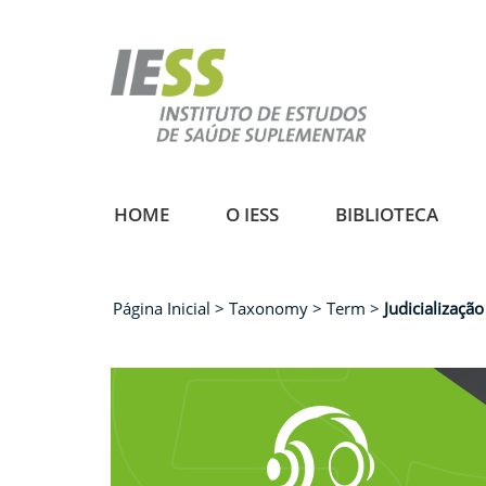
Pular
para
o
conteúdo
principal
HOME
O IESS
BIBLIOTECA
Página Inicial
Taxonomy
Term
Judicializaçã
Trilha
de
navegação