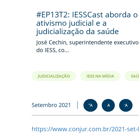
#EP13T2: IESSCast aborda o
ativismo judicial e a
judicialização da saúde
José Cechin, superintendente executivo
do IESS, co...
JUDICIALIZAÇÃO
IESS NA MÍDIA
SAÚ
Setembro 2021
+
-
A
A
A
https://www.conjur.com.br/2021-set-