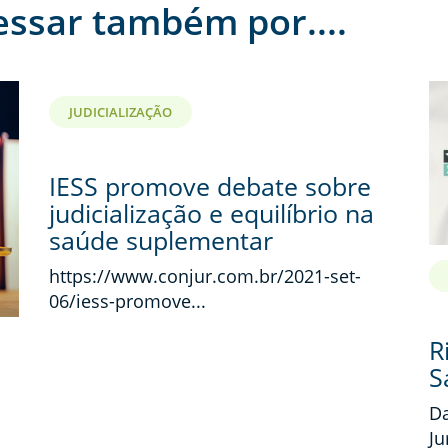
essar também por....
JUDICIALIZAÇÃO
IESS promove debate sobre
judicialização e equilíbrio na
saúde suplementar
https://www.conjur.com.br/2021-set-
06/iess-promove...
R
S
Da
Ju