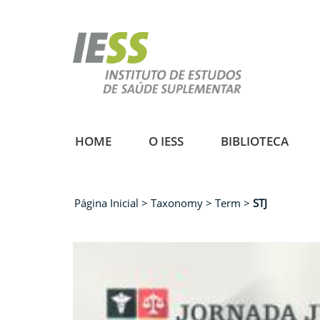
Pular
para
o
conteúdo
principal
HOME
O IESS
BIBLIOTECA
Página Inicial
Taxonomy
Term
STJ
Trilha
de
navegação