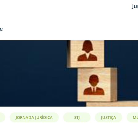
Ju
de
JORNADA JURÍDICA
STJ
JUSTIÇA
M