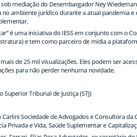
), sob mediação do Desembargador Ney Wiedemann 
no ambiente jurídico durante a atual pandemia e q
plementar.
tar” é uma iniciativa do IESS em conjunto com o 
stratura) e tem como parceiro de mídia a plataform
mais de 25 mil visualizações. Eles podem ser ace
ficações para não perder nenhuma novidade.
 Superior Tribunal de Justiça (STJ)
 da Carlini Sociedade de Advogados e Consultora da
ia Privada e Vida, Saúde Suplementar e Capitaliza
res, Ferrari, Elias Rosa Advogados, ex-secretário de