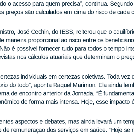
tando o acesso para quem precisa”, continua. Segun
s preços são calculados em cima do risco de cada co
istro, José Cechin, do IESS, reiterou que o equilíb
 maneira proporcional ao risco entre os beneficiários
 “Não é possível fornecer tudo para todos o tempo int
evistas nos cálculos atuariais que determinam o pre
certezas individuais em certezas coletivas. Toda vez
líbrio do todo”, aponta Raquel Marimon. Ela ainda le
ema de encontro anterior da Jornada. “É fundamenta
ômico de forma mais intensa. Hoje, esse impacto é 
rentes aspectos e debates, mas ainda levará um te
 de remuneração dos serviços em saúde. “Hoje se 