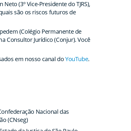
Neto (3º Vice-Presidente do TJRS),
uais são os riscos futuros de
Copedem (Colégio Permanente de
a Consultor Jurídico (Conjur). Você
ssados em nosso canal do
YouTube
.
 Confederação Nacional das
ção (CNseg)
 Estado da Justiça de São Paulo