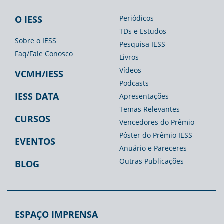
Footer
Footer
Footer
IESS
Biblioteca
Espaço
O IESS
Periódicos
TDs e Estudos
Imprensa
Sobre o IESS
Pesquisa IESS
Faq/Fale Conosco
Livros
Vídeos
VCMH/IESS
Podcasts
IESS DATA
Apresentações
Temas Relevantes
CURSOS
Vencedores do Prêmio
Pôster do Prêmio IESS
EVENTOS
Anuário e Pareceres
Outras Publicações
BLOG
ESPAÇO IMPRENSA