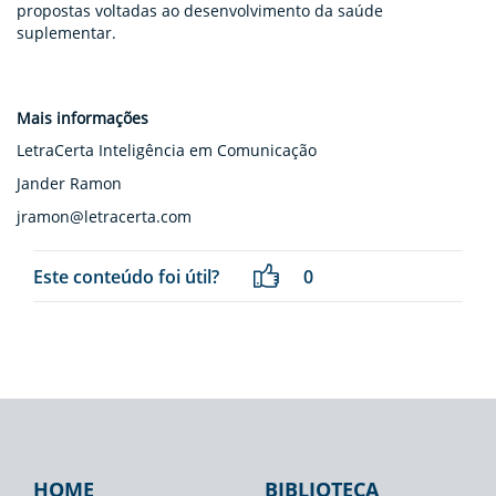
propostas voltadas ao desenvolvimento da saúde
suplementar.
Mais informações
LetraCerta Inteligência em Comunicação
Jander Ramon
jramon@letracerta.com
Este conteúdo foi útil?
0
HOME
BIBLIOTECA