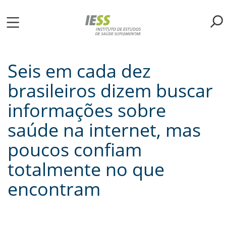
Pular
para
o
ME
conteúdo
principal
Seis em cada dez
S
brasileiros dizem buscar
LIOTECA
informações sobre
saúde na internet, mas
MH/IESS
poucos confiam
S
totalmente no que
TA
encontram
RSOS