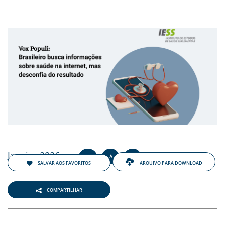
ENTOS
PAÇO
PRENSA
OG
-
Janeiro 2026
+
-
A
A
A
SALVAR AOS FAVORITOS
ARQUIVO PARA DOWNLOAD
COMPARTILHAR