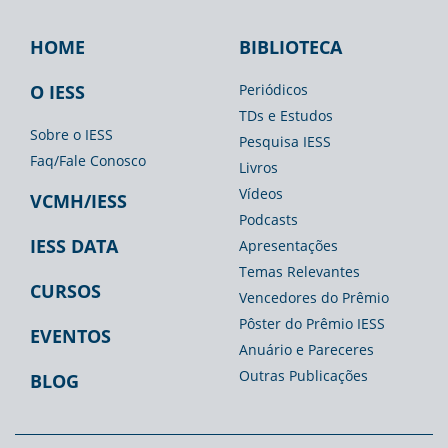
HOME
BIBLIOTECA
Footer
Footer
Footer
IESS
Biblioteca
Espaço
O IESS
Periódicos
TDs e Estudos
Imprensa
Sobre o IESS
Pesquisa IESS
Faq/Fale Conosco
Livros
Vídeos
VCMH/IESS
Podcasts
IESS DATA
Apresentações
Temas Relevantes
CURSOS
Vencedores do Prêmio
Pôster do Prêmio IESS
EVENTOS
Anuário e Pareceres
Outras Publicações
BLOG