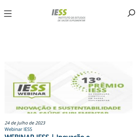
Pular
para
o
ME
conteúdo
principal
S
LIOTECA
MH/IESS
S
TA
RSOS
24 de Julho de 2023
Webinar IESS