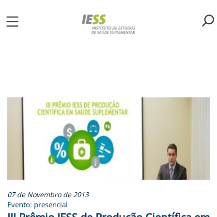
Pular
para
o
ME
conteúdo
principal
S
LIOTECA
MH/IESS
S
TA
RSOS
07 de Novembro de 2013
Evento: presencial