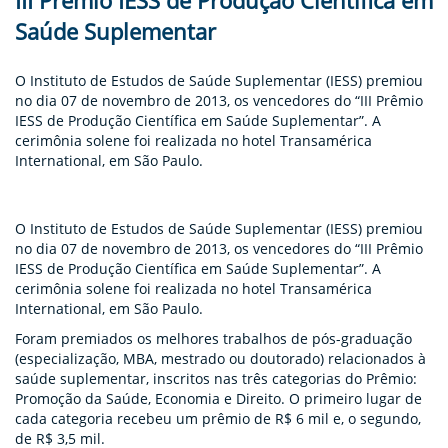
III Prêmio IESS de Produção Científica em
ENTOS
Saúde Suplementar
PAÇO
PRENSA
O Instituto de Estudos de Saúde Suplementar (IESS) premiou
no dia 07 de novembro de 2013, os vencedores do “III Prêmio
IESS de Produção Científica em Saúde Suplementar”. A
OG
cerimônia solene foi realizada no hotel Transamérica
International, em São Paulo.
O Instituto de Estudos de Saúde Suplementar (IESS) premiou
no dia 07 de novembro de 2013, os vencedores do “III Prêmio
IESS de Produção Científica em Saúde Suplementar”. A
cerimônia solene foi realizada no hotel Transamérica
-
International, em São Paulo.
Foram premiados os melhores trabalhos de pós-graduação
(especialização, MBA, mestrado ou doutorado) relacionados à
saúde suplementar, inscritos nas três categorias do Prêmio:
Promoção da Saúde, Economia e Direito. O primeiro lugar de
cada categoria recebeu um prêmio de R$ 6 mil e, o segundo,
de R$ 3,5 mil.