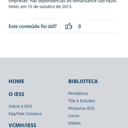
Empresas" nas dependências do Renaissance São Paulo
Hotel, em 15 de outubro de 2013.
Este conteúdo foi útil?
0
HOME
BIBLIOTECA
Footer
Footer
Footer
IESS
Biblioteca
Espaço
O IESS
Periódicos
TDs e Estudos
Imprensa
Sobre o IESS
Pesquisa IESS
Faq/Fale Conosco
Livros
Vídeos
VCMH/IESS