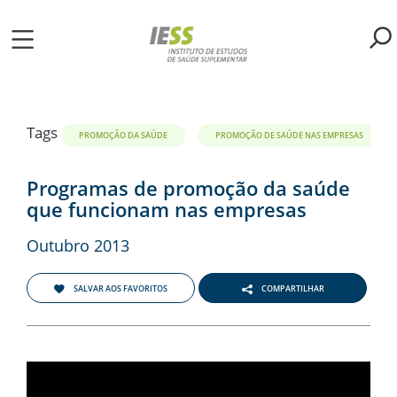
Pular
para
o
ME
conteúdo
principal
S
Tags
PROMOÇÃO DA SAÚDE
PROMOÇÃO DE SAÚDE NAS EMPRESAS
LIOTECA
Programas de promoção da saúde
que funcionam nas empresas
MH/IESS
Outubro 2013
S
SALVAR AOS FAVORITOS
COMPARTILHAR
TA
RSOS