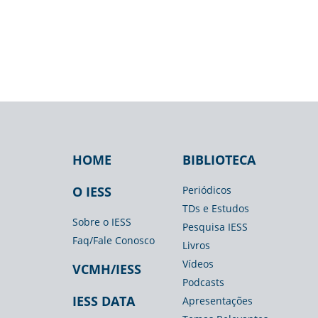
HOME
BIBLIOTECA
Footer
Footer
Footer
IESS
Biblioteca
Espaço
O IESS
Periódicos
TDs e Estudos
Imprensa
Sobre o IESS
Pesquisa IESS
Faq/Fale Conosco
Livros
Vídeos
VCMH/IESS
Podcasts
IESS DATA
Apresentações