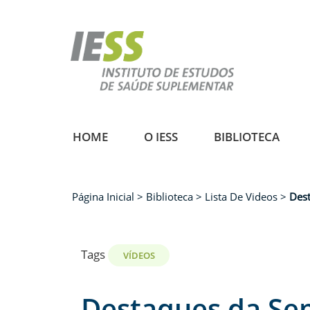
Pular
para
o
conteúdo
principal
HOME
O IESS
BIBLIOTECA
Página Inicial
Biblioteca
Lista De Videos
Des
Trilha
de
navegação
Tags
VÍDEOS
Destaques da Se