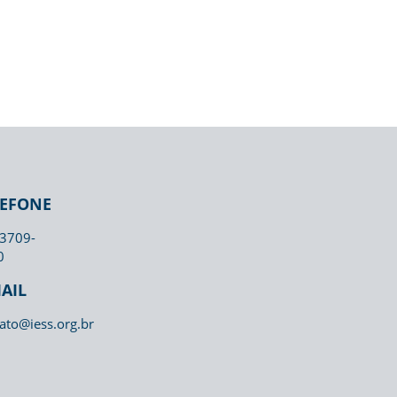
LEFONE
 3709-
0
AIL
ato@iess.org.br