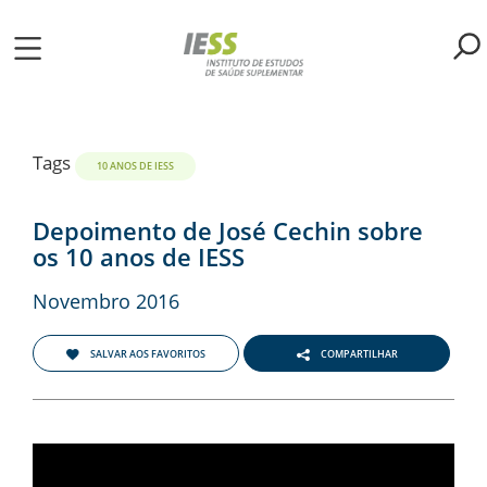
Pular
para
o
ME
conteúdo
principal
S
Tags
10 ANOS DE IESS
LIOTECA
Depoimento de José Cechin sobre
os 10 anos de IESS
MH/IESS
Novembro 2016
S
SALVAR AOS FAVORITOS
COMPARTILHAR
TA
RSOS