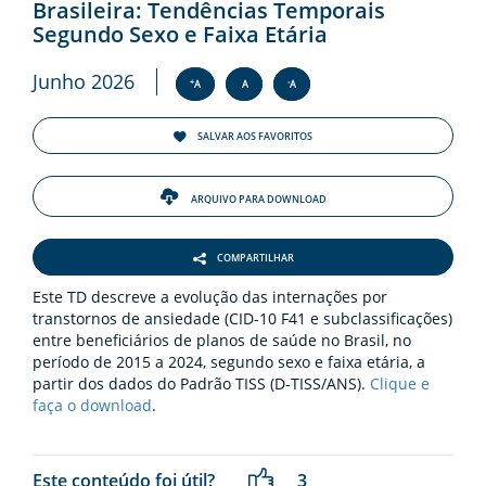
ENTOS
Brasileira: Tendências Temporais
Segundo Sexo e Faixa Etária
PAÇO
Junho 2026
PRENSA
+
-
A
A
A
SALVAR AOS FAVORITOS
OG
ARQUIVO PARA DOWNLOAD
COMPARTILHAR
Este TD descreve a evolução das internações por
-
transtornos de ansiedade (CID-10 F41 e subclassificações)
entre beneficiários de planos de saúde no Brasil, no
período de 2015 a 2024, segundo sexo e faixa etária, a
partir dos dados do Padrão TISS (D-TISS/ANS).
Clique e
faça o download
.
Este conteúdo foi útil?
3