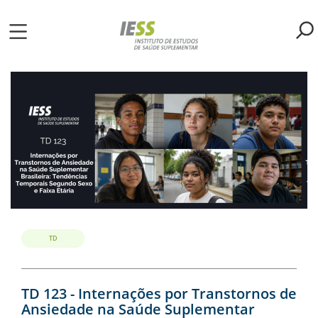
Pular
para
o
ME
conteúdo
principal
S
LIOTECA
MH/IESS
S
TA
TD
RSOS
TD 123 - Internações por Transtornos de
Ansiedade na Saúde Suplementar