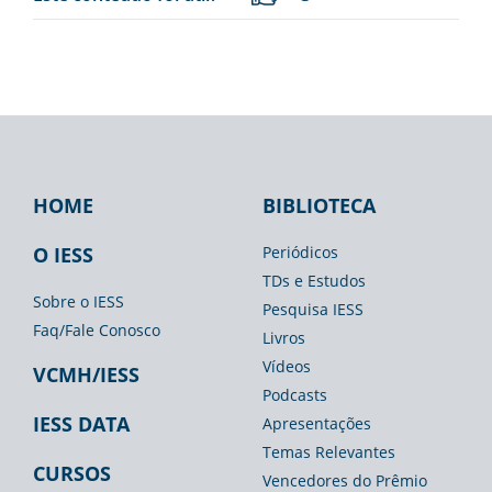
HOME
BIBLIOTECA
Footer
Footer
Footer
IESS
Biblioteca
Espaço
O IESS
Periódicos
TDs e Estudos
Imprensa
Sobre o IESS
Pesquisa IESS
Faq/Fale Conosco
Livros
Vídeos
VCMH/IESS
Podcasts
IESS DATA
Apresentações
Temas Relevantes
CURSOS
Vencedores do Prêmio