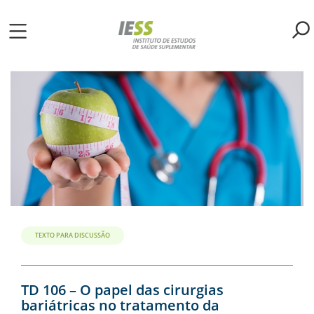
Pular
para
o
ME
conteúdo
principal
S
LIOTECA
MH/IESS
S
TA
TEXTO PARA DISCUSSÃO
RSOS
TD 106 – O papel das cirurgias
bariátricas no tratamento da