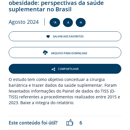
ENTOS
obesidade: perspectivas da saúde
suplementar no Brasil
PAÇO
Agosto 2024
PRENSA
+
-
A
A
A
SALVAR AOS FAVORITOS
OG
ARQUIVO PARA DOWNLOAD
COMPARTILHAR
O estudo tem como objetivo conceituar a cirurgia
-
bariátrica e trazer dados da saúde suplementar. Foram
levantados informações do Painel de dados do TISS (D-
TISS) referentes a procedimentos realizados entre 2015 e
2023. Baixe a íntegra do relatório.
Este conteúdo foi útil?
6