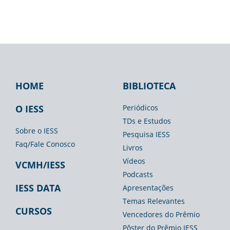
HOME
BIBLIOTECA
Footer
Footer
Footer
IESS
Biblioteca
Espaço
O IESS
Periódicos
TDs e Estudos
Imprensa
Sobre o IESS
Pesquisa IESS
Faq/Fale Conosco
Livros
Vídeos
VCMH/IESS
Podcasts
IESS DATA
Apresentações
Temas Relevantes
CURSOS
Vencedores do Prêmio
Pôster do Prêmio IESS