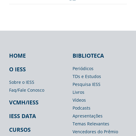
HOME
BIBLIOTECA
Footer
Footer
Footer
IESS
Biblioteca
Espaço
O IESS
Periódicos
TDs e Estudos
Imprensa
Sobre o IESS
Pesquisa IESS
Faq/Fale Conosco
Livros
Vídeos
VCMH/IESS
Podcasts
IESS DATA
Apresentações
Temas Relevantes
CURSOS
Vencedores do Prêmio