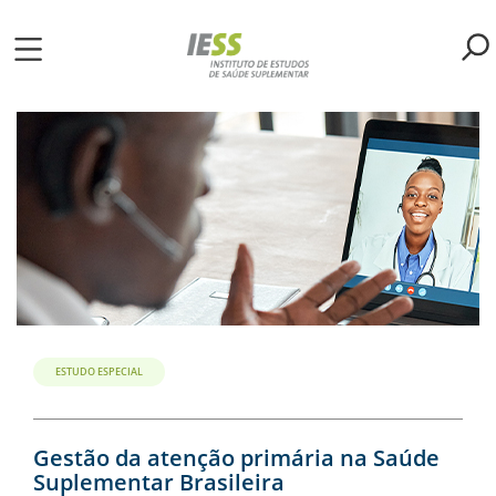
Pular
para
o
ME
conteúdo
principal
S
LIOTECA
MH/IESS
S
TA
ESTUDO ESPECIAL
RSOS
Gestão da atenção primária na Saúde
Suplementar Brasileira