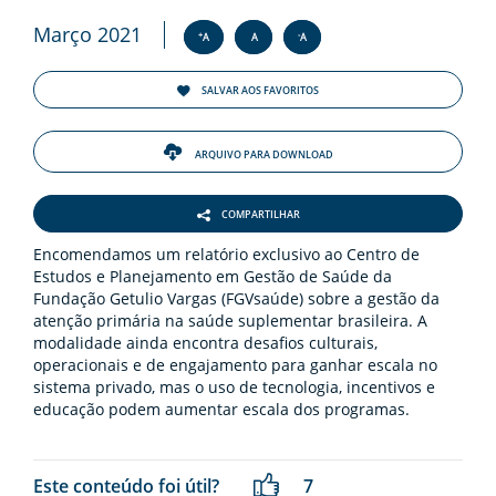
ENTOS
Março 2021
+
-
A
A
A
PAÇO
PRENSA
SALVAR AOS FAVORITOS
OG
ARQUIVO PARA DOWNLOAD
COMPARTILHAR
Encomendamos um relatório exclusivo ao Centro de
Estudos e Planejamento em Gestão de Saúde da
Fundação Getulio Vargas (FGVsaúde) sobre a gestão da
atenção primária na saúde suplementar brasileira. A
-
modalidade ainda encontra desafios culturais,
operacionais e de engajamento para ganhar escala no
sistema privado, mas o uso de tecnologia, incentivos e
educação podem aumentar escala dos programas.
Este conteúdo foi útil?
7