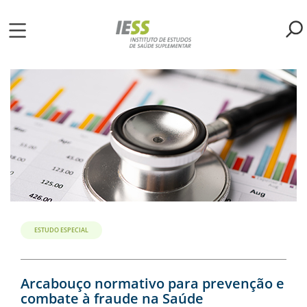
Pular
para
o
ME
conteúdo
principal
S
LIOTECA
MH/IESS
S
TA
ESTUDO ESPECIAL
RSOS
Arcabouço normativo para prevenção e
combate à fraude na Saúde