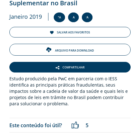
ENTOS
Suplementar no Brasil
Janeiro 2019
+
-
A
A
A
PAÇO
PRENSA
SALVAR AOS FAVORITOS
OG
ARQUIVO PARA DOWNLOAD
COMPARTILHAR
Estudo produzido pela PwC em parceria com o IESS
identifica as principais práticas fraudulentas, seus
impactos sobre a cadeia de valor da saúde e quais leis e
-
projetos de leis em trâmite no Brasil podem contribuir
para solucionar o problema.
Este conteúdo foi útil?
5