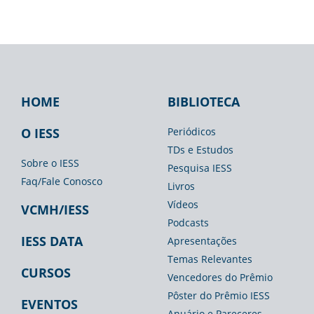
HOME
BIBLIOTECA
Footer
Footer
Footer
IESS
Biblioteca
Espaço
O IESS
Periódicos
TDs e Estudos
Imprensa
Sobre o IESS
Pesquisa IESS
Faq/Fale Conosco
Livros
Vídeos
VCMH/IESS
Podcasts
IESS DATA
Apresentações
Temas Relevantes
CURSOS
Vencedores do Prêmio
Pôster do Prêmio IESS
EVENTOS
Anuário e Pareceres