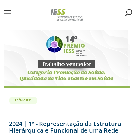
Pular
para
o
ME
conteúdo
principal
S
LIOTECA
MH/IESS
S
TA
PRÊMIO IESS
RSOS
2024 | 1° - Representação da Estrutura
Hierárquica e Funcional de uma Rede