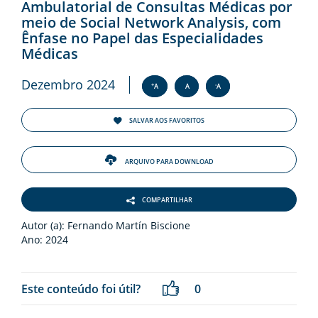
ENTOS
Ambulatorial de Consultas Médicas por
meio de Social Network Analysis, com
Ênfase no Papel das Especialidades
PAÇO
Médicas
PRENSA
Dezembro 2024
+
-
A
A
A
OG
SALVAR AOS FAVORITOS
ARQUIVO PARA DOWNLOAD
COMPARTILHAR
-
Autor (a): Fernando Martín Biscione
Ano: 2024
Este conteúdo foi útil?
0