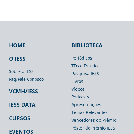
HOME
BIBLIOTECA
Footer
Footer
Footer
IESS
Biblioteca
Espaço
O IESS
Periódicos
TDs e Estudos
Imprensa
Sobre o IESS
Pesquisa IESS
Faq/Fale Conosco
Livros
Vídeos
VCMH/IESS
Podcasts
IESS DATA
Apresentações
Temas Relevantes
CURSOS
Vencedores do Prêmio
Pôster do Prêmio IESS
EVENTOS