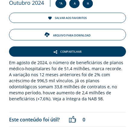
ENTOS
Outubro 2024
+
-
A
A
A
PAÇO
SALVAR AOS FAVORITOS
PRENSA
ARQUIVO PARA DOWNLOAD
OG
COMPARTILHAR
Em agosto de 2024, o número de beneficiários de planos
médico-hospitalares foi de 51,4 milhões, marca recorde.
A variação nos 12 meses anteriores foi de 2% com
acréscimo de 996,5 mil vínculos. Já os planos
odontológicos somam 33,8 milhões de contratos e, no
-
mesmo período, houve aumento de 2,4 milhões de
beneficiários (+7,6%). Veja a íntegra da NAB 98.
Este conteúdo foi útil?
0