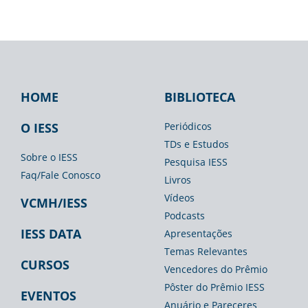
HOME
BIBLIOTECA
Footer
Footer
Footer
IESS
Biblioteca
Espaço
O IESS
Periódicos
TDs e Estudos
Imprensa
Sobre o IESS
Pesquisa IESS
Faq/Fale Conosco
Livros
Vídeos
VCMH/IESS
Podcasts
IESS DATA
Apresentações
Temas Relevantes
CURSOS
Vencedores do Prêmio
Pôster do Prêmio IESS
EVENTOS
Anuário e Pareceres