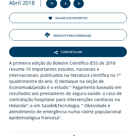
ENTOS
Abril 2018
+
-
A
A
A
PAÇO
SALVAR AOS FAVORITOS
PRENSA
ARQUIVO PARA DOWNLOAD
OG
COMPARTILHAR
A primeira edição do Boletim Científico IESS de 2018
resume 10 importantes estudos, nacionais e
internacionais, publicados na literatura científica no 1º
quadrimestre do ano. O destaque na seção de
Economia&Gestão é o estudo " Pagamento baseado em
-
resultados aos prestadores de seguro-saúde: o caso de
contratação hospitalar para intervenções cardíacas na
Holanda"; e em Saúde&Tecnologia, " Obesidade e
atendimento de emergência numa coorte populacional
epidemiológica francesa".