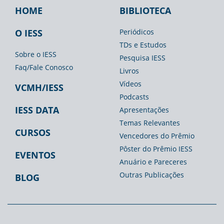
HOME
BIBLIOTECA
Footer
Footer
Footer
IESS
Biblioteca
Espaço
O IESS
Periódicos
TDs e Estudos
Imprensa
Sobre o IESS
Pesquisa IESS
Faq/Fale Conosco
Livros
Vídeos
VCMH/IESS
Podcasts
IESS DATA
Apresentações
Temas Relevantes
CURSOS
Vencedores do Prêmio
Pôster do Prêmio IESS
EVENTOS
Anuário e Pareceres
Outras Publicações
BLOG