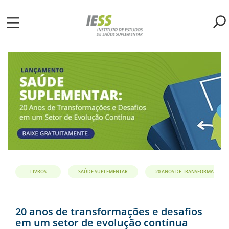
Pular
para
o
ME
conteúdo
principal
S
LIOTECA
MH/IESS
S
TA
LIVROS
SAÚDE SUPLEMENTAR
20 ANOS DE TRANSFORMAÇÕES E
RSOS
20 anos de transformações e desafios
em um setor de evolução contínua