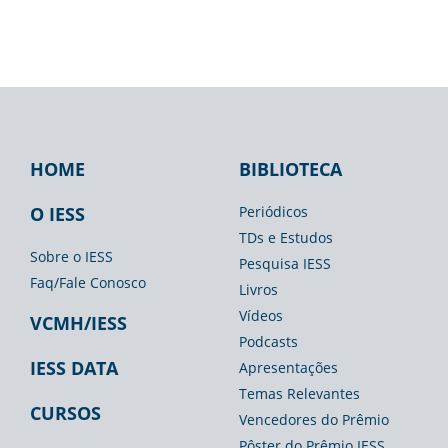
HOME
BIBLIOTECA
Footer
Footer
Footer
IESS
Biblioteca
Espaço
O IESS
Periódicos
TDs e Estudos
Imprensa
Sobre o IESS
Pesquisa IESS
Faq/Fale Conosco
Livros
Vídeos
VCMH/IESS
Podcasts
IESS DATA
Apresentações
Temas Relevantes
CURSOS
Vencedores do Prêmio
Pôster do Prêmio IESS