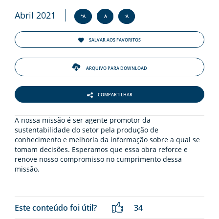
ENTOS
Abril 2021
+
-
A
A
A
PAÇO
PRENSA
SALVAR AOS FAVORITOS
OG
ARQUIVO PARA DOWNLOAD
COMPARTILHAR
A nossa missão é ser agente promotor da
sustentabilidade do setor pela produção de
conhecimento e melhoria da informação sobre a qual se
-
tomam decisões. Esperamos que essa obra reforce e
renove nosso compromisso no cumprimento dessa
missão.
Este conteúdo foi útil?
34