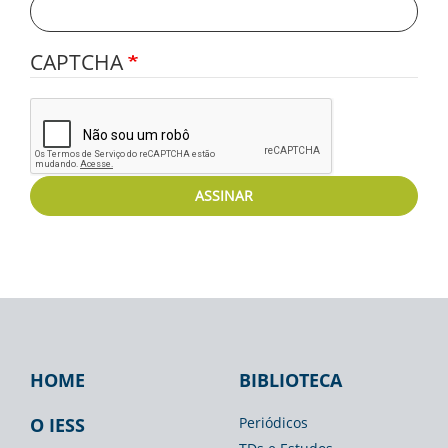
CAPTCHA
ASSINAR
HOME
BIBLIOTECA
Footer
Footer
Footer
IESS
Biblioteca
Espaço
O IESS
Periódicos