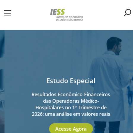
Pular
para
o
ME
conteúdo
principal
S
LIOTECA
MH/IESS
Estudo Especial
Resultados Econômico-Financeiros
S
TA
das Operadoras Médico-
Hospitalares no 1º Trimestre de
2026: uma análise em valores reais
RSOS
Acesse Agora