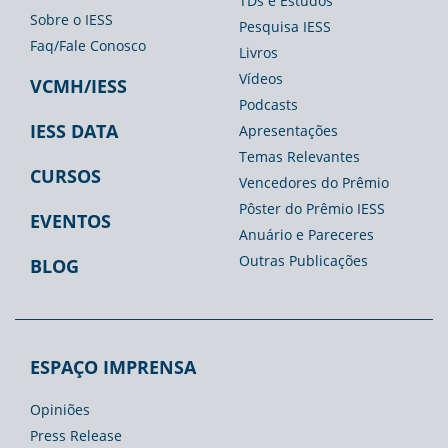
TDs e Estudos
Imprensa
Sobre o IESS
Pesquisa IESS
Faq/Fale Conosco
Livros
Vídeos
VCMH/IESS
Podcasts
IESS DATA
Apresentações
Temas Relevantes
CURSOS
Vencedores do Prêmio
Pôster do Prêmio IESS
EVENTOS
Anuário e Pareceres
Outras Publicações
BLOG
ESPAÇO IMPRENSA
Opiniões
Press Release