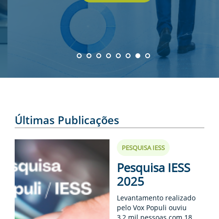
ENTOS
PAÇO
PRENSA
OG
Anterior
Next
Últimas Publicações
-
PESQUISA IESS
Pesquisa IESS
2025
Levantamento realizado
pelo Vox Populi ouviu
3,2 mil pessoas com 18