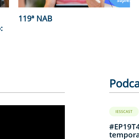
119ª NAB
:
Podca
IESSCAST
#EP19T4
tempor