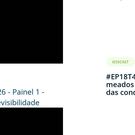
IESSCAST
#EP18T4
meados 
 - Painel 1 -
das con
visibilidade