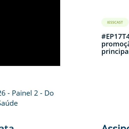
IESSCAST
#EP17T4
promoçã
principa
6 - Painel 2 - Do
Saúde
ata
Assin