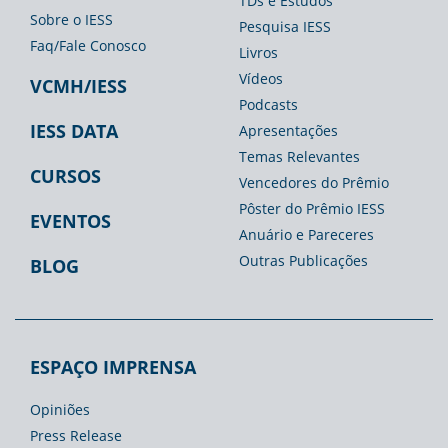
TDs e Estudos
Imprensa
Sobre o IESS
Pesquisa IESS
Faq/Fale Conosco
Livros
Vídeos
VCMH/IESS
Podcasts
IESS DATA
Apresentações
Temas Relevantes
CURSOS
Vencedores do Prêmio
Pôster do Prêmio IESS
EVENTOS
Anuário e Pareceres
Outras Publicações
BLOG
ESPAÇO IMPRENSA
Opiniões
Press Release