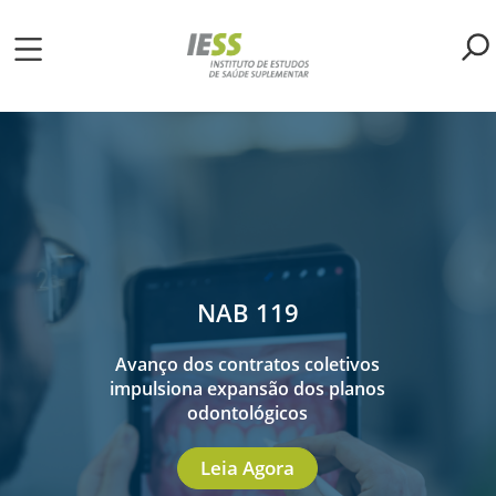
Pular
para
o
ME
conteúdo
principal
S
LIOTECA
MH/IESS
NAB 119
S
Avanço dos contratos coletivos
TA
impulsiona expansão dos planos
odontológicos
RSOS
Leia Agora