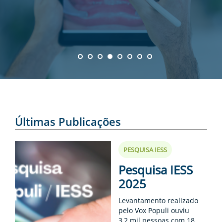
ENTOS
PAÇO
PRENSA
OG
Anterior
Next
Últimas Publicações
-
PESQUISA IESS
Pesquisa IESS
2025
Levantamento realizado
pelo Vox Populi ouviu
3,2 mil pessoas com 18