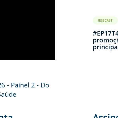
IESSCAST
#EP17T4
promoçã
principa
6 - Painel 2 - Do
Saúde
ata
Assin