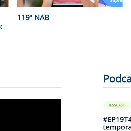
119ª NAB
:
Podca
IESSCAST
#EP19T4
tempor