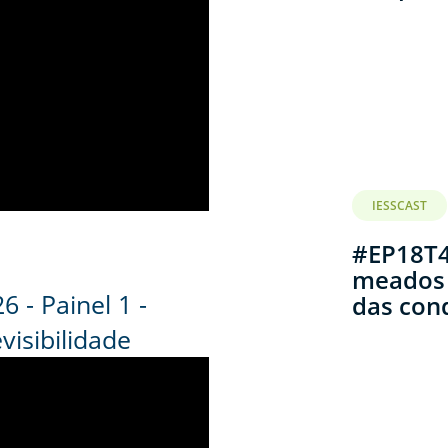
IESSCAST
#EP18T4
meados 
 - Painel 1 -
das con
visibilidade