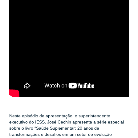
ENTOS
PAÇO
PRENSA
OG
e
Neste episódio de apresentação, o superintendente
executivo do IESS, José Cechin apresenta a série especial
sobre o livro “Saúde Suplementar: 20 anos de
transformações e desafios em um setor de evolução