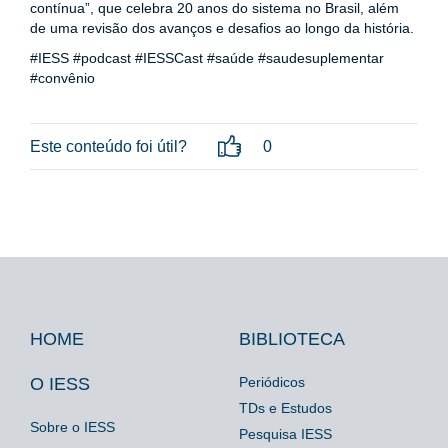
contínua”, que celebra 20 anos do sistema no Brasil, além
de uma revisão dos avanços e desafios ao longo da história.
#IESS #podcast #IESSCast #saúde #saudesuplementar
#convênio
Este conteúdo foi útil?
0
HOME
BIBLIOTECA
Footer
Footer
Footer
IESS
Biblioteca
Espaço
O IESS
Periódicos
TDs e Estudos
Imprensa
Sobre o IESS
Pesquisa IESS