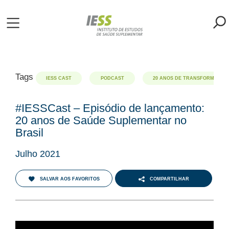
Pular
para
o
ME
conteúdo
principal
S
Tags
IESS CAST
PODCAST
20 ANOS DE TRANSFORMAÇÕES
LIOTECA
#IESSCast – Episódio de lançamento:
20 anos de Saúde Suplementar no
Brasil
MH/IESS
Julho 2021
S
TA
SALVAR AOS FAVORITOS
COMPARTILHAR
RSOS