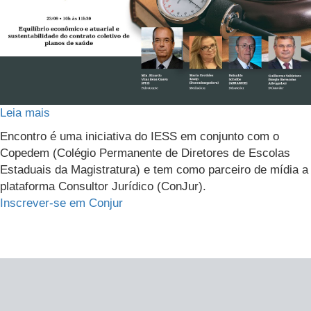
Leia mais
sobre
Equilíbrio
Encontro é uma iniciativa do IESS em conjunto com o
econômico
Copedem (Colégio Permanente de Diretores de Escolas
e
Estaduais da Magistratura) e tem como parceiro de mídia a
atuarial
plataforma Consultor Jurídico (ConJur).
e
Inscrever-se em Conjur
sustentabilidade
do
contrato
coletivo
de
planos