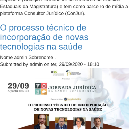
equidade
Estaduais da Magistratura) e tem como parceiro de mídia a
em
plataforma Consultor Jurídico (ConJur).
planos
de
O processo técnico de
saúde:
incorporação de novas
princípios
tecnologias na saúde
e
busca
Nome admin Sobrenome .
por
Submitted by
admin
on
ter, 29/09/2020 - 18:10
equilíbrio