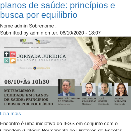
ENTOS
planos de saúde: princípios e
saúde
busca por equilíbrio
PAÇO
PRENSA
Nome admin Sobrenome .
Submitted by
admin
on
ter, 06/10/2020 - 18:07
OG
e
Leia mais
sobre
Mutualismo
Encontro é uma iniciativa do IESS em conjunto com o
e
Copedem (Colégio Permanente de Diretores de Escolas