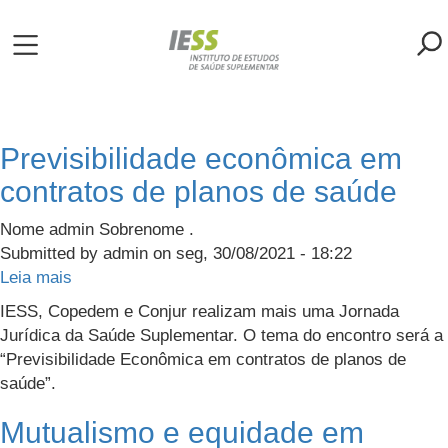
Pular
para
o
ME
conteúdo
principal
S
Previsibilidade econômica em
contratos de planos de saúde
LIOTECA
Nome admin Sobrenome .
Submitted by
admin
on
seg, 30/08/2021 - 18:22
MH/IESS
Leia mais
sobre
Previsibilidade
IESS, Copedem e Conjur realizam mais uma Jornada
S
econômica
Jurídica da Saúde Suplementar. O tema do encontro será a
TA
em
“Previsibilidade Econômica em contratos de planos de
contratos
saúde”.
RSOS
de
planos
Mutualismo e equidade em
de