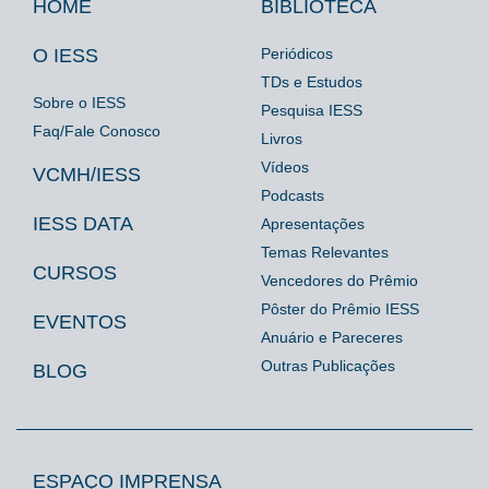
de
HOME
BIBLIOTECA
Footer
Footer
Footer
saúde
IESS
Biblioteca
Espaço
O IESS
Periódicos
TDs e Estudos
Imprensa
Sobre o IESS
Pesquisa IESS
Faq/Fale Conosco
Livros
Vídeos
VCMH/IESS
Podcasts
IESS DATA
Apresentações
Temas Relevantes
CURSOS
Vencedores do Prêmio
Pôster do Prêmio IESS
EVENTOS
Anuário e Pareceres
Outras Publicações
BLOG
ESPAÇO IMPRENSA