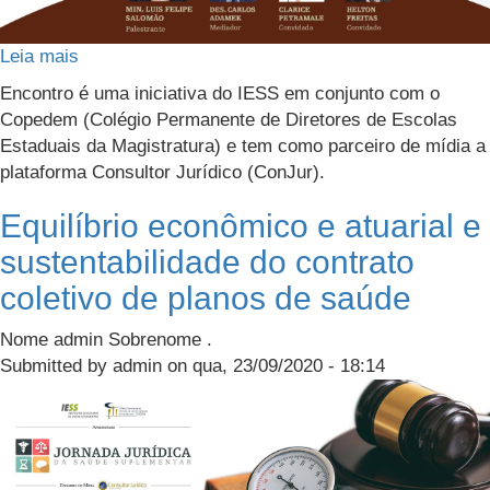
Leia mais
sobre
O
Encontro é uma iniciativa do IESS em conjunto com o
processo
Copedem (Colégio Permanente de Diretores de Escolas
técnico
Estaduais da Magistratura) e tem como parceiro de mídia a
de
plataforma Consultor Jurídico (ConJur).
incorporação
de
Equilíbrio econômico e atuarial e
novas
sustentabilidade do contrato
tecnologias
coletivo de planos de saúde
na
saúde
Nome admin Sobrenome .
Submitted by
admin
on
qua, 23/09/2020 - 18:14