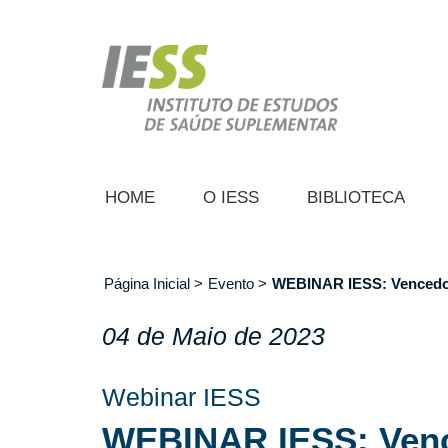
Pular
para
o
conteúdo
principal
HOME
O IESS
BIBLIOTECA
Página Inicial
Evento
WEBINAR IESS: Vencedor
Trilha
04 de Maio de 2023
de
navegação
Webinar IESS
WEBINAR IESS: Venc