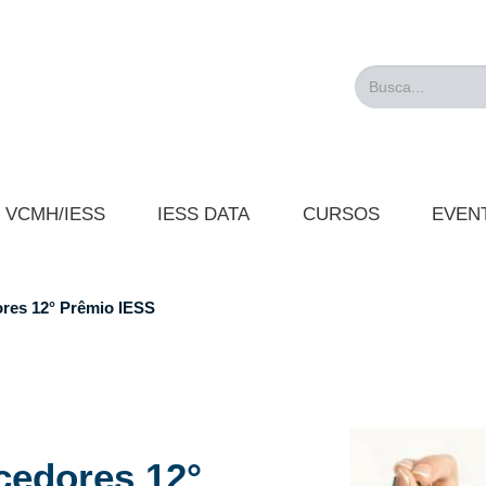
Busca...
VCMH/IESS
IESS DATA
CURSOS
EVEN
es 12° Prêmio IESS
edores 12°