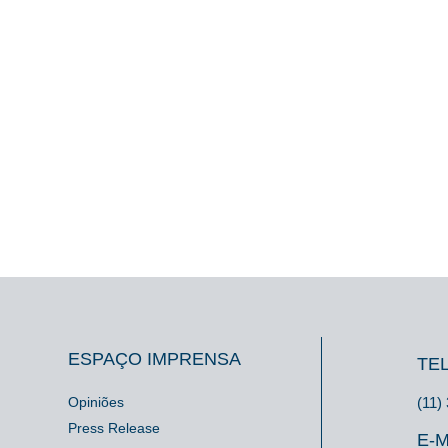
ESPAÇO IMPRENSA
TE
Opiniões
(11)
Press Release
E-M