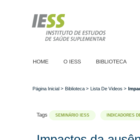
Pular
para
o
conteúdo
principal
HOME
O IESS
BIBLIOTECA
Página Inicial
Biblioteca
Lista De Videos
Impac
Trilha
de
navegação
Tags
SEMINÁRIO IESS
INDICADORES D
Impactos da ausên