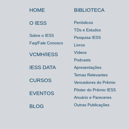
HOME
BIBLIOTECA
Footer
Footer
Footer
IESS
Biblioteca
Espaço
O IESS
Periódicos
TDs e Estudos
Imprensa
Sobre o IESS
Pesquisa IESS
Faq/Fale Conosco
Livros
Vídeos
VCMH/IESS
Podcasts
IESS DATA
Apresentações
Temas Relevantes
CURSOS
Vencedores do Prêmio
Pôster do Prêmio IESS
EVENTOS
Anuário e Pareceres
Outras Publicações
BLOG