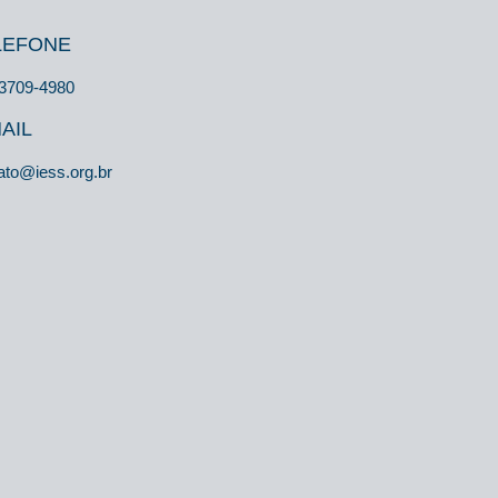
LEFONE
 3709-4980
AIL
ato@iess.org.br