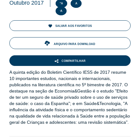
ENTOS
Outubro 2017
+
A
A
-
A
PAÇO
PRENSA
SALVAR AOS FAVORITOS
OG
ARQUIVO PARA DOWNLOAD
COMPARTILHAR
e
A quinta edição do Boletim Científico IESS de 2017 resume
10 importantes estudos, nacionais e internacionais,
publicados na literatura científica no 5º bimestre de 2017. O
destaque na seção de Economia&Gestão é o estudo "Efeito
de ter um seguro de saúde privado sobre o uso de serviços
de saúde: o caso da Espanha"; e em Saúde&Tecnologia, "A
influência da atividade física e o comportamento sedentário
na qualidade de vida relacionada à Saúde entre a população
geral de Crianças e adolescentes: uma revisão sistemática".