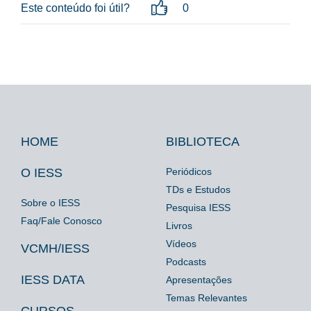
Este conteúdo foi útil?
0
HOME
BIBLIOTECA
Footer
Footer
Footer
IESS
Biblioteca
Espaço
O IESS
Periódicos
TDs e Estudos
Imprensa
Sobre o IESS
Pesquisa IESS
Faq/Fale Conosco
Livros
Vídeos
VCMH/IESS
Podcasts
IESS DATA
Apresentações
Temas Relevantes