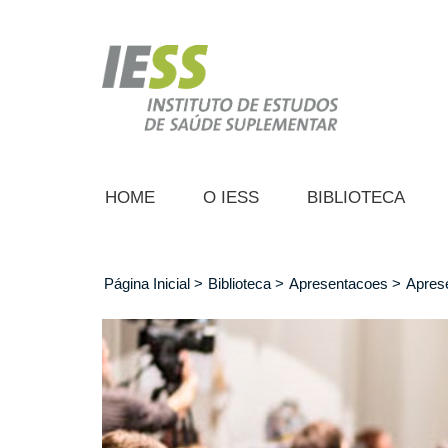
Pular
para
o
conteúdo
principal
HOME
O IESS
BIBLIOTECA
Página Inicial
Biblioteca
Apresentacoes
Apres
Trilha
de
navegação