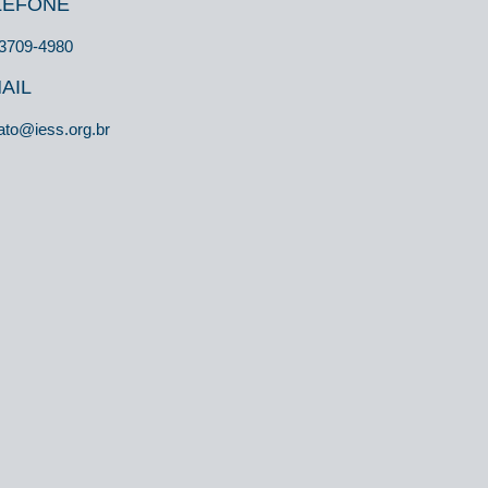
LEFONE
 3709-4980
AIL
ato@iess.org.br