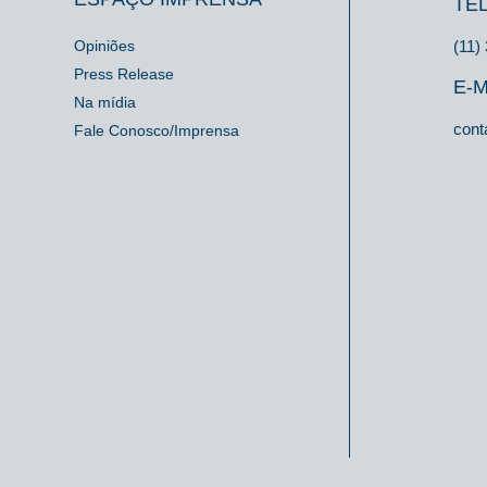
TE
Opiniões
(11)
Press Release
E-M
Na mídia
cont
Fale Conosco/Imprensa