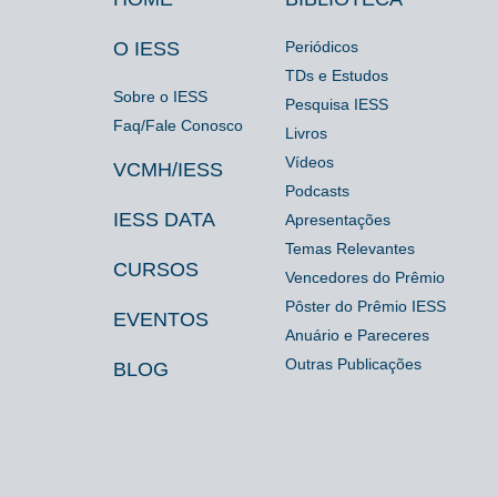
Footer
Footer
Footer
IESS
Biblioteca
Espaço
O IESS
Periódicos
TDs e Estudos
Imprensa
Sobre o IESS
Pesquisa IESS
Faq/Fale Conosco
Livros
Vídeos
VCMH/IESS
Podcasts
IESS DATA
Apresentações
Temas Relevantes
CURSOS
Vencedores do Prêmio
Pôster do Prêmio IESS
EVENTOS
Anuário e Pareceres
Outras Publicações
BLOG