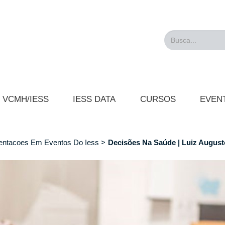
Busca...
VCMH/IESS
IESS DATA
CURSOS
EVEN
entacoes Em Eventos Do Iess
Decisões Na Saúde | Luiz August